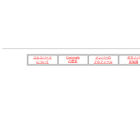
コルコバード
Corcovado
メンバーの
ボサノバ
の歴史
について
プロフィール
豆知識