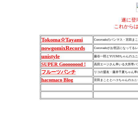
遂に登
これから
Tokoma☆Tayami
Corcovadoのバンマス・宮田
nowgomixRecords
Corcovadoがお世話になって
unistyle
藤谷一郎とYUUMIちゃんのユニッ
SUPER Goooooood !
高田エージさん率いる大所帯バン
フルーツパンチ
リコの盟友・藤井千夏ちゃん率いる
hacomaco Blog
宮田まこととハコちゃんのユニット